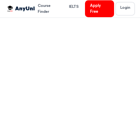
Course
Apply
IELTS
Login
AnyUni
Finder
Free