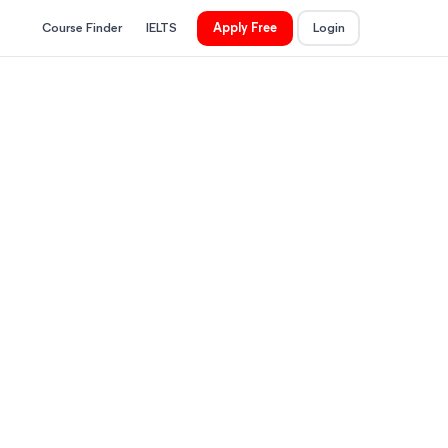
Course Finder
IELTS
Apply Free
Login