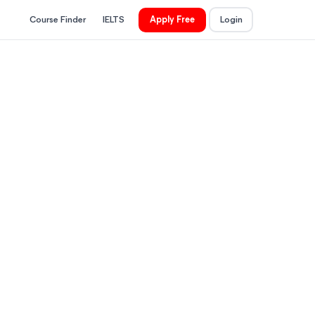
Course Finder
IELTS
Apply Free
Login