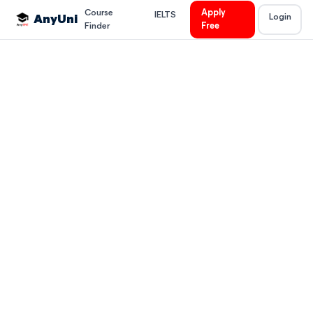
Course
Apply
IELTS
Login
AnyUni
Finder
Free