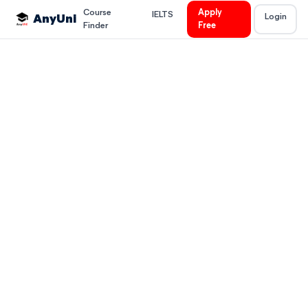
Course
Apply
IELTS
Login
AnyUni
Finder
Free