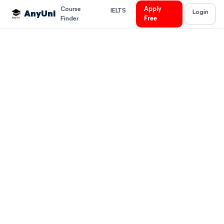
Course
Apply
IELTS
Login
AnyUni
Finder
Free