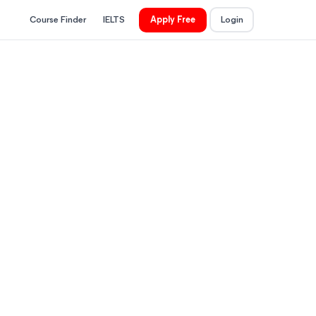
Course Finder
IELTS
Apply Free
Login