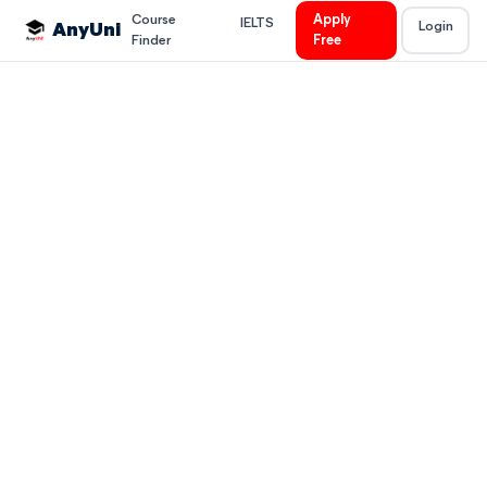
Course
Apply
IELTS
Login
AnyUni
Finder
Free