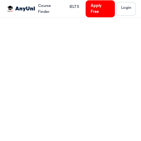
Course
Apply
IELTS
Login
AnyUni
Finder
Free