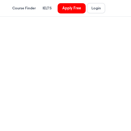
Course Finder
IELTS
Apply Free
Login