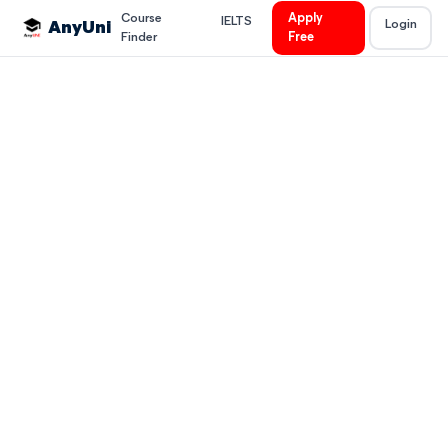
Course
Apply
IELTS
Login
AnyUni
Finder
Free