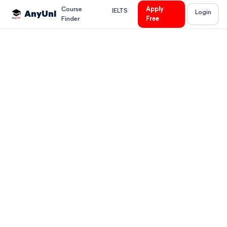
Course
Apply
IELTS
Login
AnyUni
Finder
Free